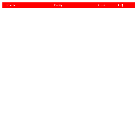
Prefix
Entity
Cont.
CQ